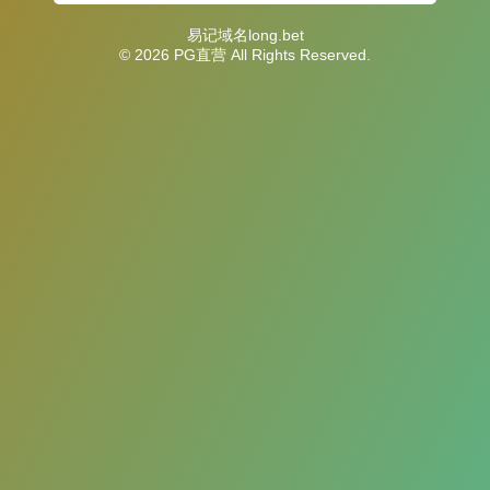
易记域名long.bet
© 2026 PG直营 All Rights Reserved.